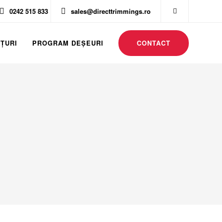
0242 515 833
sales@directtrimmings.ro
ȚURI
PROGRAM DEŞEURI
CONTACT